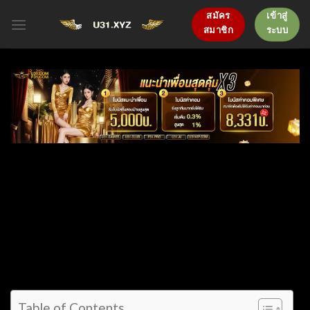
Skip
สมัคร
เข้าสู่
to
สมาชิก
ระบบ
content
Table of Contents