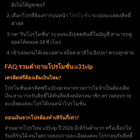
ยังไม่ได้ยูสเซอร์
เลือกโปรที่ต้องการบนหน้า
โปรโมชั่น
ระบบจะแสดงสิทธิ์
ล่าสุด
กด “รับโปรโมชั่น” ระบบจะอัปเดตทันทีในบัญชี สามารถดู
ยอดได้ตลอด 24 ชั่วโมง
เข้าเล่นเกมได้เลย เฉพาะสล็อต คาสิโน ยิงปลา ครบทุกค่าย
FAQ รวมคำถามโปรโมชั่น u31vip
เครดิตฟรีต้องเติมเงินไหม?
โปรโมชั่นเครดิตฟรี u31vip หลายรายการไม่จำเป็นต้องเติม
เงิน สามารถรับสิทธิ์ได้ทันทีหลังสมัครสมาชิก ตรวจสอบราย
ละเอียดแต่ละโปรได้บนหน้าโปรโมชั่น
ถอนเงินจากโปรต้องทำเทิร์นกี่เท่า?
ส่วนมากโปรใหม่ u31vip ปี 2026 มีเทิร์นต่ำมาก หรือเลือกไม่
รับเทิร์นได้ สนใจตรวจสอบรายละเอียดแต่ละโปรก่อนรับสิทธิ์