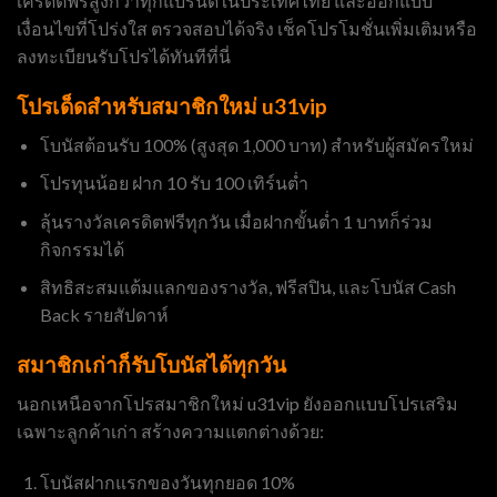
เครดิตฟรีสูงกว่าทุกแบรนด์ในประเทศไทย และออกแบบ
เงื่อนไขที่โปร่งใส ตรวจสอบได้จริง เช็คโปรโมชั่นเพิ่มเติมหรือ
ลงทะเบียนรับโปรได้ทันทีที่นี่
โปรเด็ดสำหรับสมาชิกใหม่ u31vip
โบนัสต้อนรับ 100% (สูงสุด 1,000 บาท) สำหรับผู้สมัครใหม่
โปรทุนน้อย ฝาก 10 รับ 100 เทิร์นต่ำ
ลุ้นรางวัลเครดิตฟรีทุกวัน เมื่อฝากขั้นต่ำ 1 บาทก็ร่วม
กิจกรรมได้
สิทธิสะสมแต้มแลกของรางวัล, ฟรีสปิน, และโบนัส Cash
Back รายสัปดาห์
สมาชิกเก่าก็รับโบนัสได้ทุกวัน
นอกเหนือจากโปรสมาชิกใหม่ u31vip ยังออกแบบโปรเสริม
เฉพาะลูกค้าเก่า สร้างความแตกต่างด้วย:
โบนัสฝากแรกของวันทุกยอด 10%